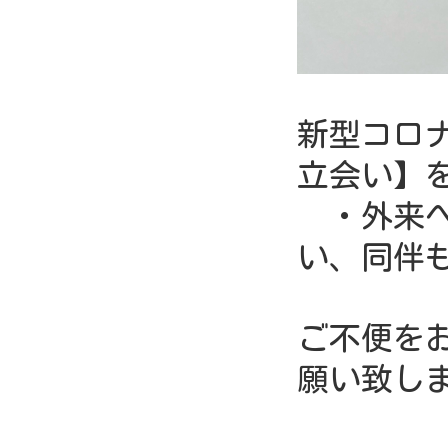
新型コロ
立会い】
・外来へ
い、同伴
ご不便を
願い致し