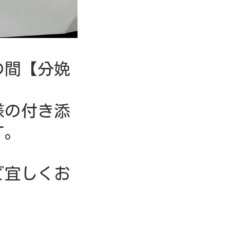
の間【分娩
様の付き添
す。
ど宜しくお